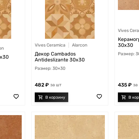
Vives Cer
Керамогр
30x30
Vives Ceramica
Alarcon
on
Декор Cambados
3
0x30
Antideslizante 30x30
30×30
482
435
шт