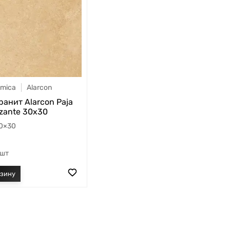
amica
Alarcon
анит Alarcon Paja
izante 30x30
0×30
шт