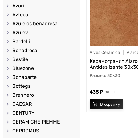
Azori
Azteca
Azulejos benadresa
Azulev
Bardelli
Benadresa
Vives Ceramica
Alarc
Bestile
Керамогранит Alarc
Antideslizante 30x3
Bluezone
30×30
Bonaparte
Bottega
435
шт
Brennero
CAESAR
CENTURY
CERAMICHE PIEMME
CERDOMUS