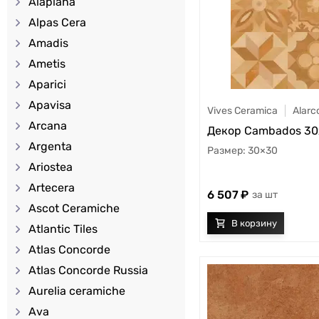
Alaplana
Alpas Cera
Amadis
Ametis
Aparici
Apavisa
Vives Ceramica
Alarc
Arcana
Декор Cambados 3
Argenta
30×30
Ariostea
Artecera
6 507
шт
Ascot Ceramiche
Atlantic Tiles
Atlas Concorde
Atlas Concorde Russia
Aurelia ceramiche
Ava