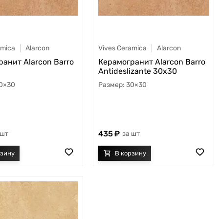
amica
Alarcon
Vives Ceramica
Alarcon
анит Alarcon Barro
Керамогранит Alarcon Barro
Antideslizante 30x30
0×30
30×30
435
шт
шт