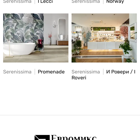
Serenissima
I Lecci
Serenissima
Norway
Serenissima
Promenade
Serenissima
И Ровери / I
Roveri