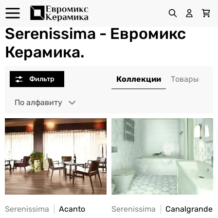
Serenissima - Евромикс
Керамика.
По алфавиту
Serenissima
Acanto
Serenissima
Canalgrande