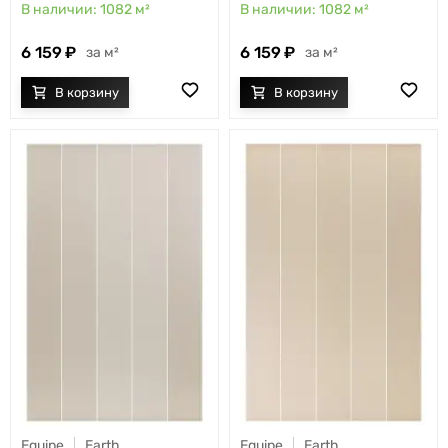
1082
м²
1082
м²
6 159
6 159
м²
м²
Equipe
Earth
Equipe
Earth