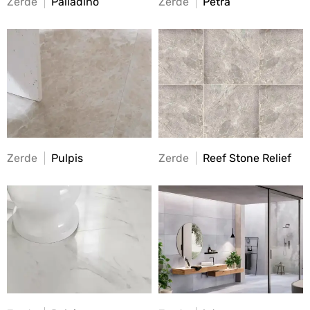
Zerde
Palladino
Zerde
Petra
Zerde
Pulpis
Zerde
Reef Stone Relief