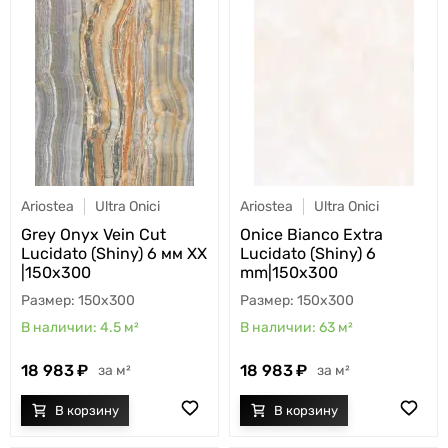
Ariostea
Ultra Onici
Ariostea
Ultra Onici
Grey Onyx Vein Cut
Onice Bianco Extra
Lucidato (Shiny) 6 мм XX
Lucidato (Shiny) 6
|150x300
mm|150x300
150x300
150x300
4.5
м²
63
м²
18 983
18 983
м²
м²