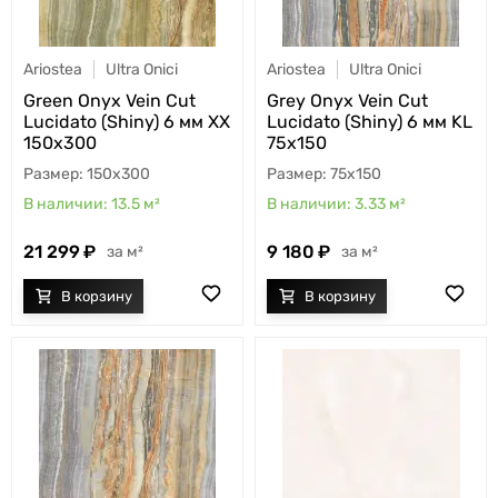
Ariostea
Ultra Onici
Ariostea
Ultra Onici
Green Onyx Vein Cut
Grey Onyx Vein Cut
Lucidato (Shiny) 6 мм XX
Lucidato (Shiny) 6 мм KL
150x300
75x150
150x300
75x150
13.5
м²
3.33
м²
21 299
9 180
м²
м²