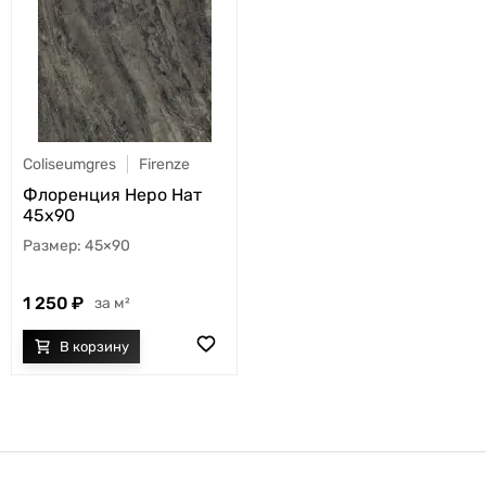
Coliseumgres
Firenze
Флоренция Неро Нат
45x90
45×90
1 250
м²