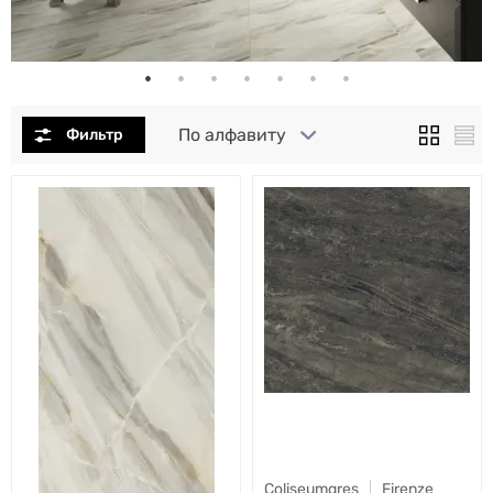
По алфавиту
Coliseumgres
Firenze