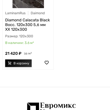
LaminamRus
Daimond
Diamond Calacata Black
Bocc. 120x300 5,6 мм
ХХ 120x300
120x300
3.6
м²
21 420
м²