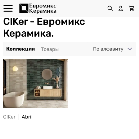
ClKer - Евромикс
Керамика.
По алфавиту
ClKer
Abril