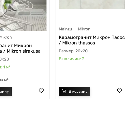
Mainzu
Mikron
Керамогранит Микрон Тасос
Mikron
/ Mikron thassos
ранит Микрон
 / Mikron sirakusa
20x20
3
0x20
1
м²
м²