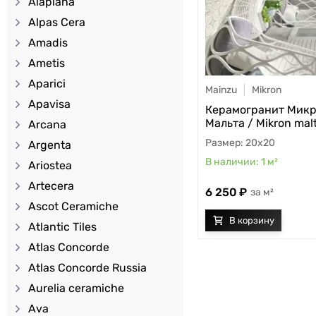
Alaplana
Alpas Cera
Amadis
Ametis
Aparici
Mainzu
Mikron
Apavisa
Керамогранит Мик
Мальта / Mikron mal
Arcana
20x20
Argenta
1
м²
Ariostea
Artecera
6 250
м²
Ascot Ceramiche
Atlantic Tiles
Atlas Concorde
Atlas Concorde Russia
Aurelia ceramiche
Ava