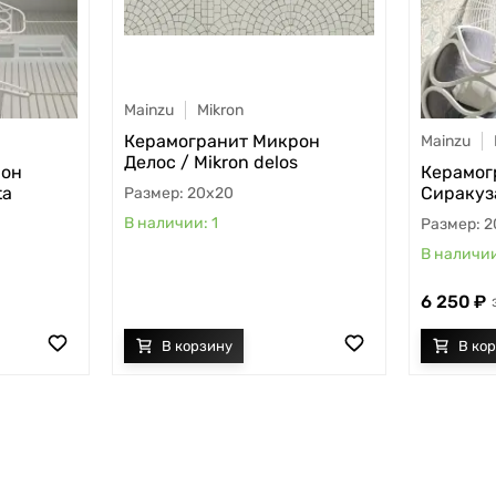
Mainzu
Mikron
Керамогранит Микрон
Mainzu
Делос / Mikron delos
рон
Керамог
ta
Сиракуза
20x20
1
2
6 250