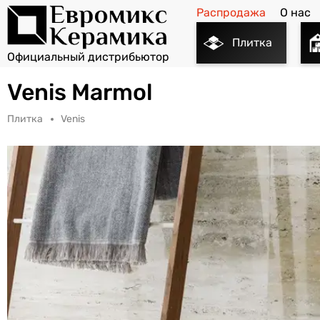
Распродажа
О нас
Плитка
Venis Marmol
Плитка
Venis