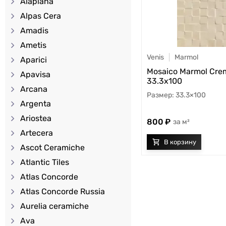
Alaplana
Alpas Cera
Amadis
Ametis
Venis
Marmol
Aparici
Mosaico Marmol Crem
Apavisa
33.3x100
Arcana
33.3×100
Argenta
Ariostea
800
м²
Artecera
Ascot Ceramiche
Atlantic Tiles
Atlas Concorde
Atlas Concorde Russia
Aurelia ceramiche
Ava