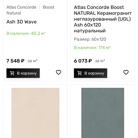
Atlas Concorde Boost
Atlas Concorde
Boost
NATURAL Керамогранит
Natural
неглазурованный (UGL)
Ash 3D Wave
Ash 60x120
натуральный
40.2
м²
60x120
174
м²
7 548
6 073
м²
м²