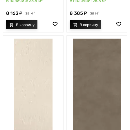
35.4
м²
25.8
м²
8 163
8 385
м²
м²