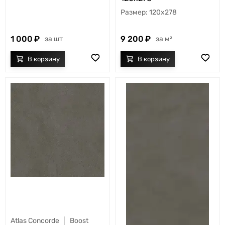
120x278
1 000
9 200
шт
м²
Atlas Concorde
Boost