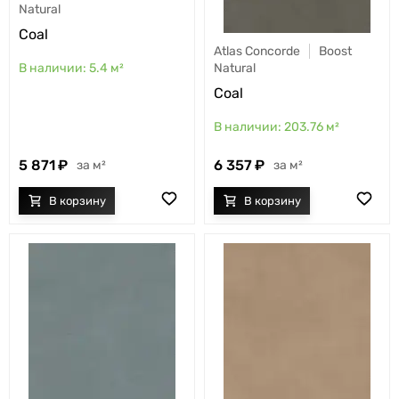
Natural
Coal
Atlas Concorde
Boost
5.4
м²
Natural
Coal
203.76
м²
5 871
6 357
м²
м²