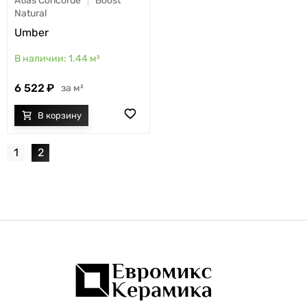
Atlas Concorde
Boost
Natural
Umber
1.44
м²
6 522
м²
1
2