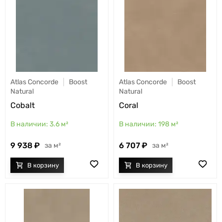
Atlas Concorde
Boost
Atlas Concorde
Boost
Natural
Natural
Cobalt
Coral
3.6
м²
198
м²
9 938
6 707
м²
м²