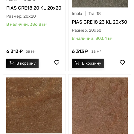
PIAS GRE18 20 KL 20x20
Imola
Trail18
20x20
PIAS GRE18 23 KL 20x30
386.8
м²
20x30
803.4
м²
6 313
6 313
м²
м²