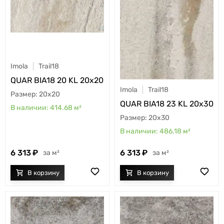
Imola
Trail18
QUAR BIA18 20 KL 20x20
Imola
Trail18
20x20
QUAR BIA18 23 KL 20x30
414.68
м²
20x30
486.18
м²
6 313
6 313
м²
м²