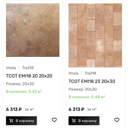
Imola
Trail18
Imola
Trail18
TCOT EMI18 20 20x20
TCOT EMI18 23 20x30
20x20
20x30
0.52
м²
0.48
м²
6 313
6 313
м²
м²