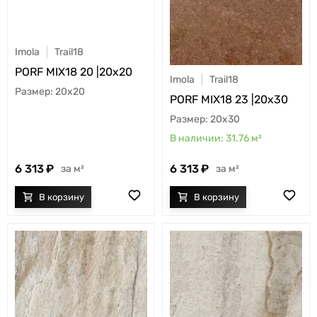
Imola
Trail18
PORF MIX18 20 |20x20
Imola
Trail18
20x20
PORF MIX18 23 |20x30
20x30
31.76
м²
6 313
6 313
м²
м²