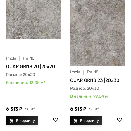
Imola
Trail18
QUAR GRI18 20 |20x20
Imola
Trail18
20x20
QUAR GRI18 23 |20x30
12.08
м²
20x30
99.84
м²
6 313
6 313
м²
м²