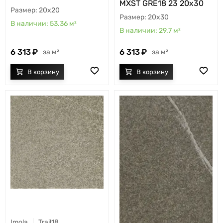
MXST GRE18 23 20x30
20x20
20x30
53.36
м²
29.7
м²
6 313
6 313
м²
м²
Imola
Trail18