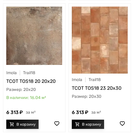
Imola
Trail18
Imola
Trail18
TCOT TOS18 20 20x20
TCOT TOS18 23 20x30
20x20
20x30
16.04
м²
6 313
6 313
м²
м²