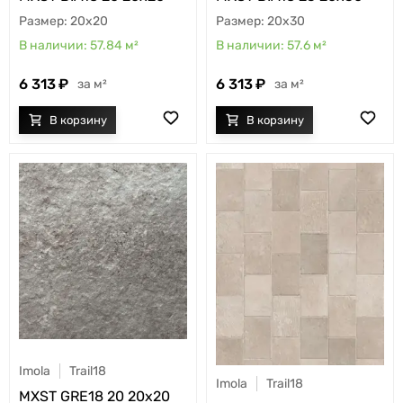
20x20
20x30
57.84
м²
57.6
м²
6 313
6 313
м²
м²
Imola
Trail18
Imola
Trail18
MXST GRE18 20 20x20