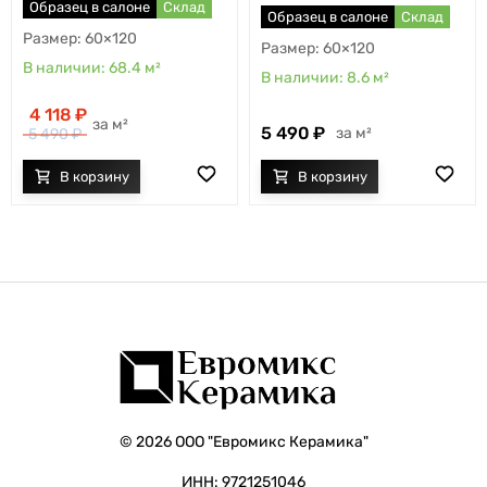
Образец в салоне
Склад
Образец в салоне
Склад
60×120
60×120
68.4
м²
8.6
м²
4 118
м²
5 490
м²
5 490
© 2026 ООО "Евромикс Керамика"
ИНН: 9721251046