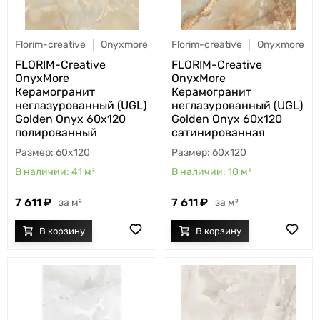
Florim-creative
Onyxmore
Florim-creative
Onyxmore
FLORIM-Creative
FLORIM-Creative
OnyxMore
OnyxMore
Керамогранит
Керамогранит
неглазурованный (UGL)
неглазурованный (UGL)
Golden Onyx 60x120
Golden Onyx 60x120
полированный
сатинированная
60x120
60x120
41
м²
10
м²
7 611
7 611
м²
м²