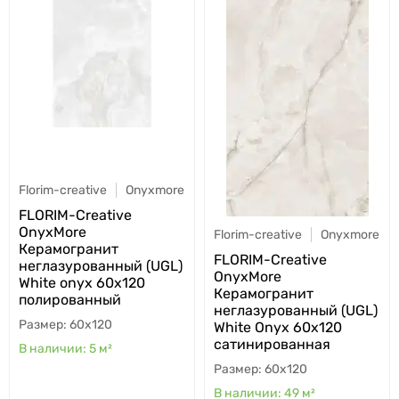
Florim-creative
Onyxmore
FLORIM-Creative
OnyxMore
Florim-creative
Onyxmore
Керамогранит
FLORIM-Creative
неглазурованный (UGL)
OnyxMore
White onyx 60x120
Керамогранит
полированный
неглазурованный (UGL)
60x120
White Onyx 60x120
сатинированная
5
м²
60x120
49
м²