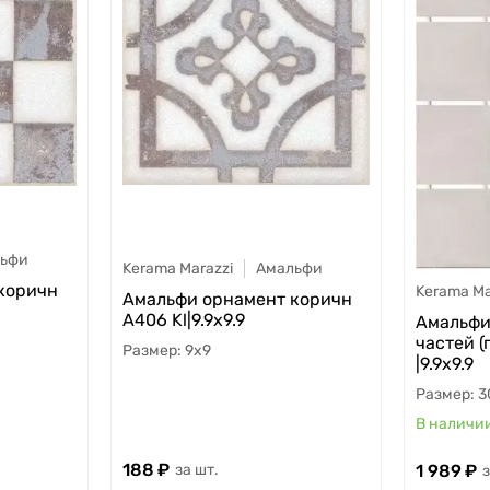
ьфи
Kerama Marazzi
Амальфи
коричн
Kerama Ma
Амальфи орнамент коричн
А406 Kl|9.9х9.9
Амальфи
частей (
9x9
|9.9х9.9
3
188
1 989
шт.