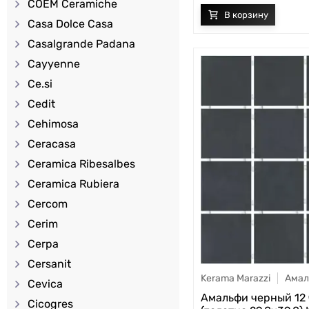
COEM Ceramiche
Casa Dolce Casa
Casalgrande Padana
Cayyenne
Ce.si
Cedit
Cehimosa
Ceracasa
Ceramica Ribesalbes
Ceramica Rubiera
Cercom
Cerim
Cerpa
Cersanit
Kerama Marazzi
Амал
Cevica
Амальфи черный 12
Cicogres