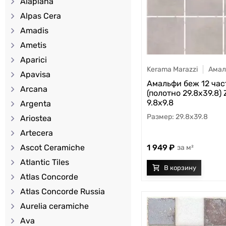
Alaplana
Alpas Cera
Amadis
Ametis
Aparici
Kerama Marazzi
Амал
Apavisa
Амальфи беж 12 час
Arcana
(полотно 29.8х39.8) 
9.8х9.8
Argenta
29.8x39.8
Ariostea
Artecera
Ascot Ceramiche
1 949
м²
Atlantic Tiles
Atlas Concorde
Atlas Concorde Russia
Aurelia ceramiche
Ava