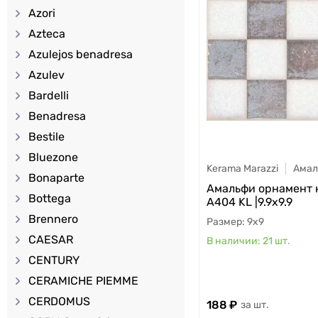
Azori
Azteca
Azulejos benadresa
Azulev
Bardelli
Benadresa
Bestile
Bluezone
Kerama Marazzi
Амал
Bonaparte
Амальфи орнамент 
Bottega
А404 KL |9.9х9.9
Brennero
9x9
CAESAR
21
шт.
CENTURY
CERAMICHE PIEMME
CERDOMUS
188
шт.