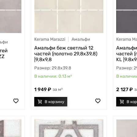
Kerama Marazzi
Амальфи
Kerama Ma
ьфи
Амальфи беж светлый 12
Амальфи
тей
частей (полотно 29,8х39,8)
частей (
ZZ
|9,8х9,8
KL |9.8х9
29.8x39.8
2
0.13
м²
1 949
2 127
м²