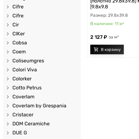
(полотно 29.8х39.8) 
|9.8х9.8
Cifre
29.8x39.8
Cifre
11
м²
Cir
ClKer
2 127
м²
Cobsa
Coem
Coliseumgres
Colori Viva
Colorker
Cotto Petrus
Coverlam
Coverlam by Grespania
Cristacer
DOM Ceramiche
DUE G