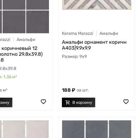
Kerama Marazzi
Амальфи
razzi
Амальфи
Амальфи орнамент коричн
А403|9.9х9.9
 коричневый 12
полотно 29.8х39.8)
9x9
.8
9.8x39.8
1.36
м²
188
шт.
м²