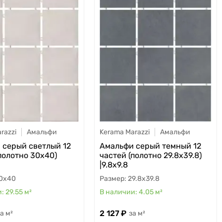
razzi
Амальфи
Kerama Marazzi
Амальфи
 серый светлый 12
Амальфи серый темный 12
полотно 30х40)
частей (полотно 29.8х39.8)
|9.8х9.8
0x40
29.8x39.8
29.55
м²
4.05
м²
2 127
м²
м²