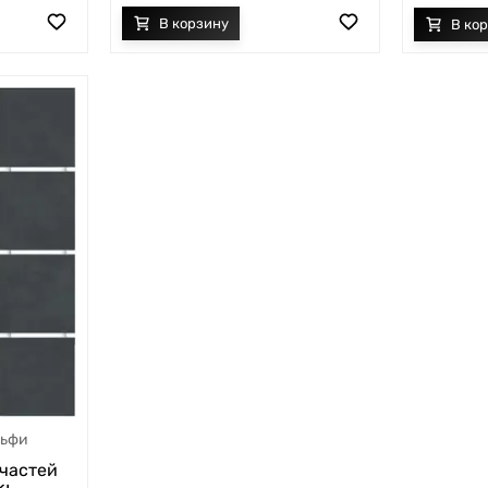
ьфи
 частей