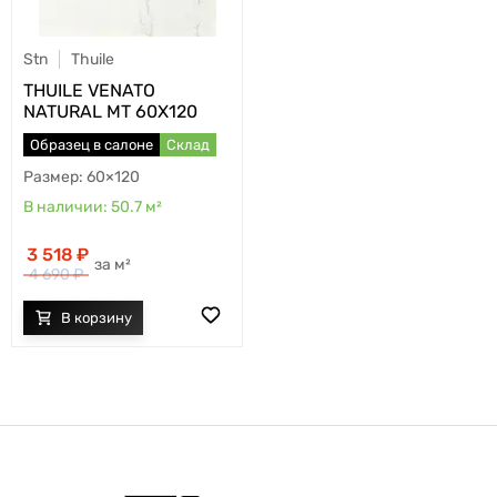
Stn
Thuile
THUILE VENATO
NATURAL MT 60X120
Образец в салоне
Склад
60×120
50.7
м²
3 518
м²
4 690