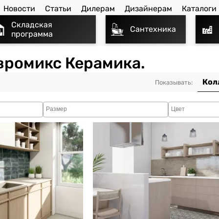
Новости
Статьи
Дилерам
Дизайнерам
Каталоги
Складская
Сантехника
программа
Евромикс Керамика.