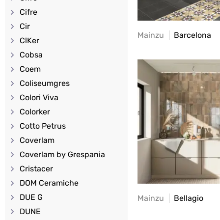
Cifre
Cir
Mainzu
Barcelona
ClKer
Cobsa
Coem
Coliseumgres
Colori Viva
Colorker
Cotto Petrus
Coverlam
Coverlam by Grespania
Cristacer
DOM Ceramiche
DUE G
Mainzu
Bellagio
DUNE