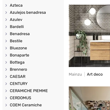
Azteca
Azulejos benadresa
Azulev
Bardelli
Benadresa
Bestile
Bluezone
Bonaparte
Bottega
Brennero
Mainzu
Art deco
CAESAR
CENTURY
CERAMICHE PIEMME
CERDOMUS
COEM Ceramiche