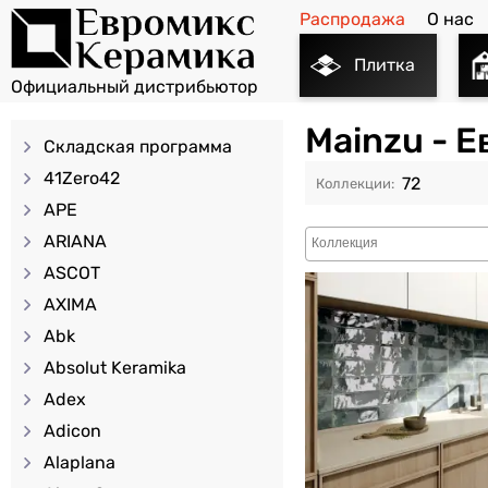
Распродажа
О нас
Плитка
Mainzu - 
Складская программа
41Zero42
72
APE
ARIANA
ASCOT
AXIMA
Abk
Absolut Keramika
Adex
Adicon
Alaplana