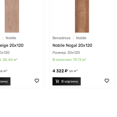
a
Nobile
Benadresa
Nobile
reige 20x120
Nobile Nogal 20x120
0x120
20x120
55.44
м²
19.72
м²
4 322
м²
м²