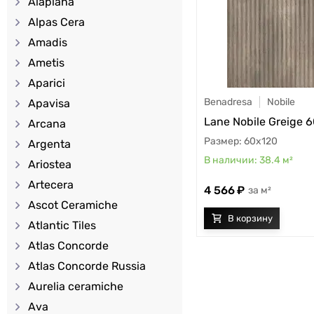
Alaplana
Alpas Cera
Amadis
Ametis
Aparici
Benadresa
Nobile
Apavisa
Lane Nobile Greige 
Arcana
60x120
Argenta
38.4
м²
Ariostea
Artecera
4 566
м²
Ascot Ceramiche
Atlantic Tiles
Atlas Concorde
Atlas Concorde Russia
Aurelia ceramiche
Ava