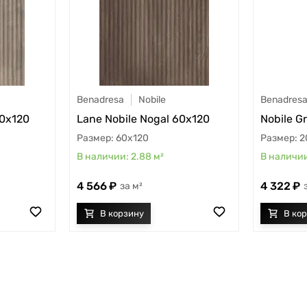
Benadresa
Nobile
Benadres
60x120
Lane Nobile Nogal 60x120
Nobile G
60x120
2
2.88
м²
4 566
4 322
м²