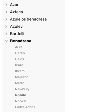
Azori
Azteca
Azulejos benadresa
Azulev
Bardelli
Benadresa
Aura
Daren
Delos
Icaro
Ihram
Majestic
Medici
Newbury
Nobile
Norwik
Pietra Antica