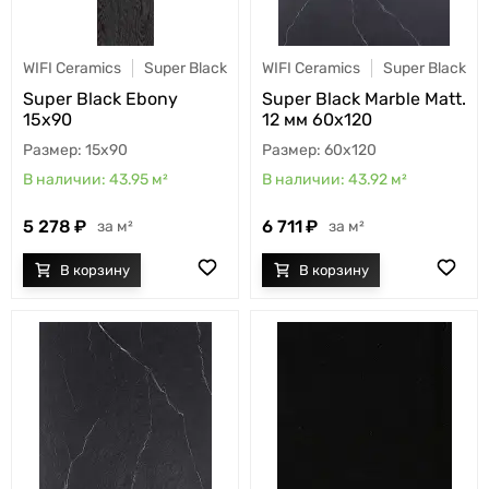
WIFI Ceramics
Super Black
WIFI Ceramics
Super Black
Super Black Ebony
Super Black Marble Matt.
15x90
12 мм 60x120
15x90
60x120
43.95
м²
43.92
м²
5 278
6 711
м²
м²