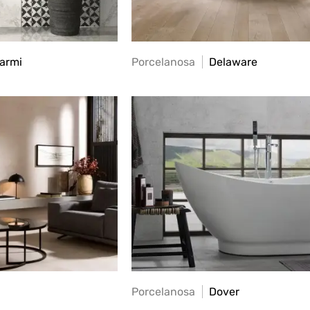
armi
Porcelanosa
Delaware
Porcelanosa
Dover