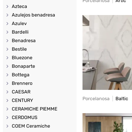
Porcelanosa
Artic
Azteca
Azulejos benadresa
Azulev
Bardelli
Benadresa
Bestile
Bluezone
Bonaparte
Bottega
Brennero
CAESAR
Porcelanosa
Baltic
CENTURY
CERAMICHE PIEMME
CERDOMUS
COEM Ceramiche