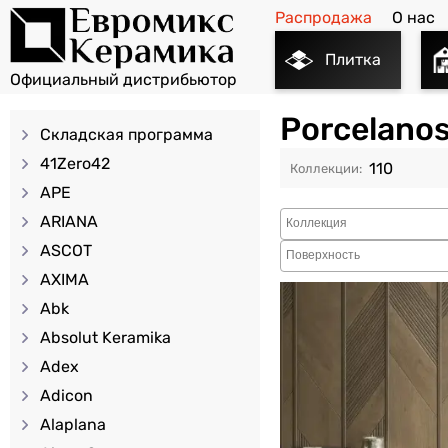
Распродажа
О нас
Плитка
Porcelano
Складская программа
41Zero42
110
APE
ARIANA
ASCOT
AXIMA
Abk
Absolut Keramika
Adex
Adicon
Alaplana