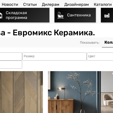
Новости
Статьи
Дилерам
Дизайнерам
Каталоги
Складская
Сантехника
программа
sa - Евромикс Керамика.