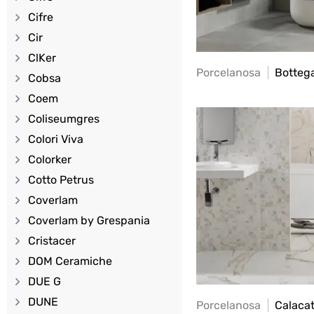
Cifre
Cir
ClKer
Porcelanosa
Botteg
Cobsa
Coem
Coliseumgres
Colori Viva
Colorker
Cotto Petrus
Coverlam
Coverlam by Grespania
Cristacer
DOM Ceramiche
DUE G
DUNE
Porcelanosa
Calaca