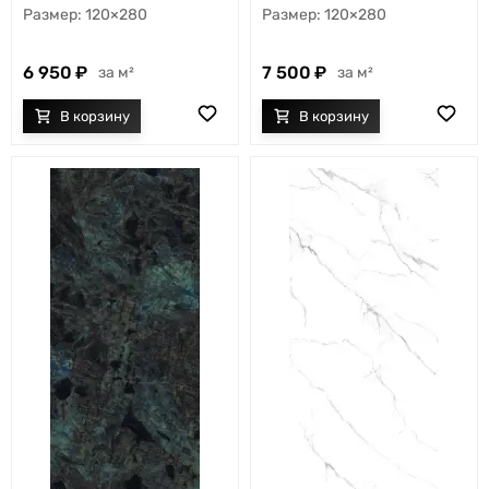
120×280
120×280
6 950
7 500
м²
м²