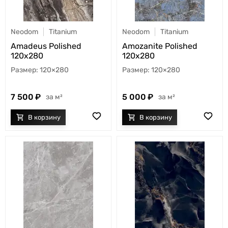
Neodom
Titanium
Neodom
Titanium
Amadeus Polished
Amozanite Polished
120x280
120x280
120×280
120×280
7 500
5 000
м²
м²