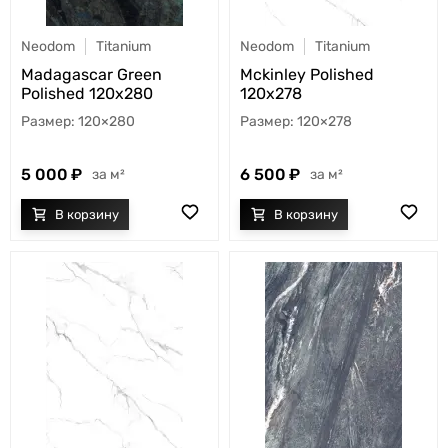
Neodom
Titanium
Neodom
Titanium
Madagascar Green
Mckinley Polished
Polished 120x280
120x278
120×280
120×278
5 000
6 500
м²
м²