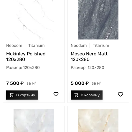
Neodom
Titanium
Neodom
Titanium
Mckinley Polished
Mosco Nero Matt
120x280
120x280
120×280
120×280
7 500
5 000
м²
м²