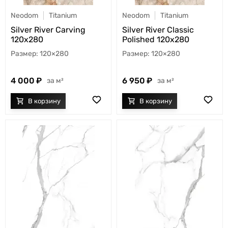
Neodom
Titanium
Neodom
Titanium
Silver River Carving
Silver River Classic
120x280
Polished 120x280
120×280
120×280
4 000
6 950
м²
м²