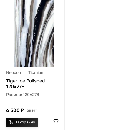
Neodom
Titanium
Tiger Ice Polished
120x278
120×278
6 500
м²