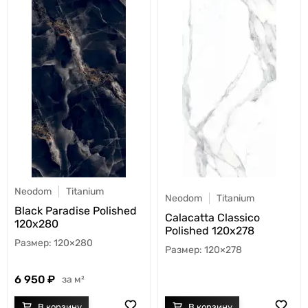
Neodom
Titanium
Neodom
Titanium
Black Paradise Polished
Calacatta Classico
120x280
Polished 120x278
120×280
120×278
6 950
м²