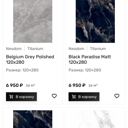
Neodom
Titanium
Neodom
Titanium
Belgium Grey Polished
Black Paradise Matt
120x280
120x280
120×280
120×280
6 950
6 950
м²
м²