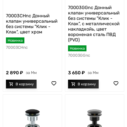
70003GGnc Донный
клапан универсальный
70003CHnc Донный
без системы "Клик -
клапан универсальный
Клак", с металлической
без системы "Клик -
накладкойь, цвет
Клак", цвет хром
вороненая сталь ПВД
(PVD)
Новинка
70003CHnc
Новинка
70003GGnc
2 890
3 650
Мм
Мм