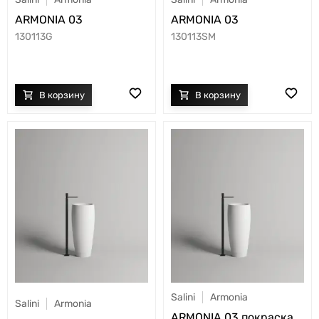
ARMONIA 03
ARMONIA 03
130113G
130113SM
Salini
Armonia
Salini
Armonia
ARMONIA 03 покраска