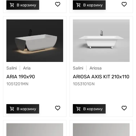
Salini
Aria
Salini
Ariosa
ARIA 190х90
ARIOSA AXIS KIT 210x110
1051201MN
1053101GN