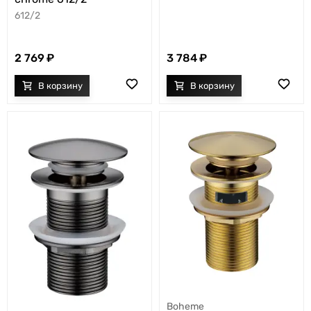
612/2
2 769
3 784
Boheme