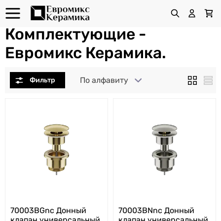
Комплектующие -
Евромикс Керамика.
По алфавиту
70003BGnc Донный
70003BNnc Донный
клапан универсальный
клапан универсальный