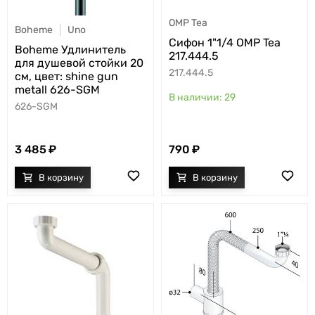
OMP Tea
Boheme
Uno
Cифон 1"1/4 OMP Tea
Boheme Удлинитель
217.444.5
для душевой стойки 20
217.444.5
см, цвет: shine gun
metall 626-SGM
29
626-SGM
3 485
790