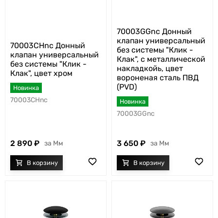
70003GGnc Донный
клапан универсальный
70003CHnc Донный
без системы "Клик -
клапан универсальный
Клак", с металлической
без системы "Клик -
накладкойь, цвет
Клак", цвет хром
вороненая сталь ПВД
(PVD)
Новинка
70003CHnc
Новинка
70003GGnc
2 890
3 650
Мм
Мм