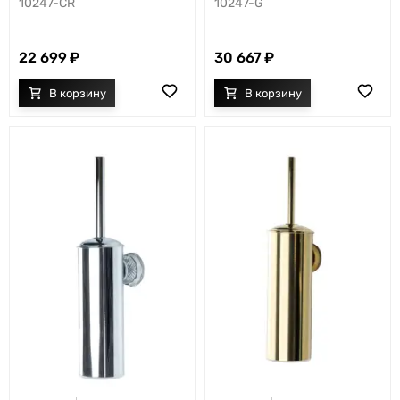
10247-CR
10247-G
22 699
30 667