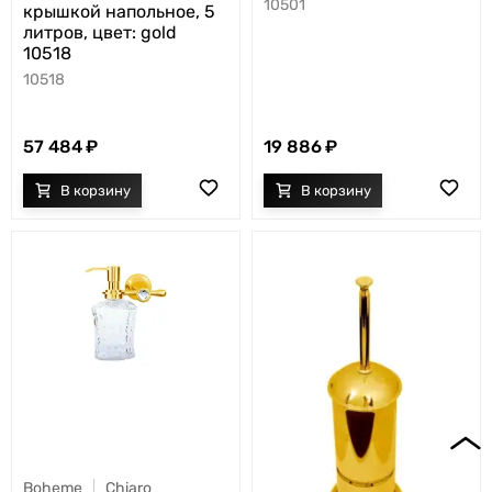
10501
крышкой напольное, 5
литров, цвет: gold
10518
10518
57 484
19 886
Boheme
Chiaro