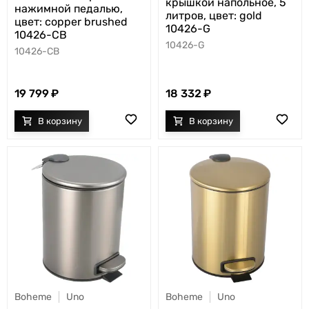
крышкой напольное, 5
нажимной педалью,
литров, цвет: gold
цвет: copper brushed
10426-G
10426-CB
10426-G
10426-CB
19 799
18 332
Boheme
Uno
Boheme
Uno