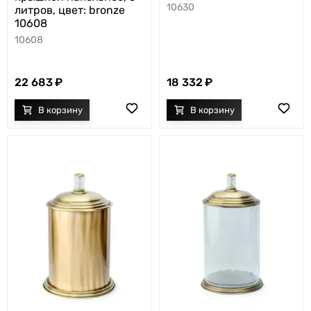
10630
литров, цвет: bronze
10608
10608
22 683
18 332