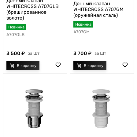
Донный клапан
Донный клапан
WHITECROSS A707GLB
WHITECROSS A707GM
(брашированное
(оружейная сталь)
золото)
Новинка
Новинка
A707GM
A707GLB
3 500
3 700
Шт
Шт