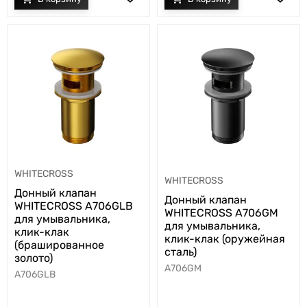
WHITECROSS
WHITECROSS
Донный клапан
Донный клапан
WHITECROSS A706GLB
WHITECROSS A706GM
для умывальника,
для умывальника,
клик-клак
клик-клак (оружейная
(брашированное
сталь)
золото)
A706GM
A706GLB