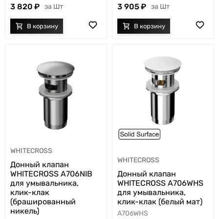
3 820
3 905
Шт
Шт
WHITECROSS
WHITECROSS
Донный клапан
WHITECROSS A706NIB
Донный клапан
для умывальника,
WHITECROSS A706WHS
клик-клак
для умывальника,
(брашированный
клик-клак (белый мат)
никель)
A706WHS