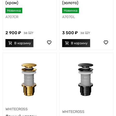
(хром)
(золото)
Новинка
Новинка
A707CR
A707GL
2 900
3 500
Шт
Шт
WHITECROSS
WHITECROSS