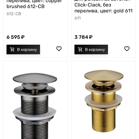
перелива, цвет: copper
Click-Clack, без
brushed 612-CB
перелива, цвет: gold 611
612-CB
611
6 595
3 784