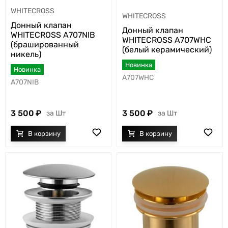
WHITECROSS
WHITECROSS
Донный клапан
Донный клапан
WHITECROSS A707NIB
WHITECROSS A707WHC
(брашированный
(белый керамический)
никель)
Новинка
Новинка
A707WHC
A707NIB
3 500
3 500
Шт
Шт