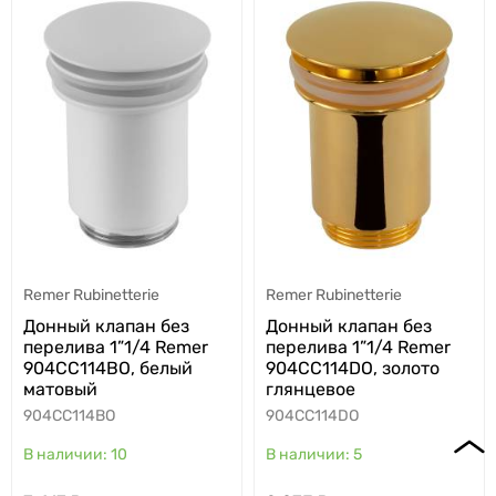
Remer Rubinetterie
Remer Rubinetterie
Донный клапан без
Донный клапан без
перелива 1”1/4 Remer
перелива 1”1/4 Remer
904CC114BO, белый
904CC114DO, золото
матовый
глянцевое
904CC114BO
904CC114DO
10
5