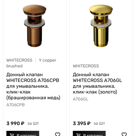
WHITECROSS
Y copper
brushed
WHITECROSS
Донный клапан
Донный клапан
WHITECROSS A706CPB
WHITECROSS A706GL
для умывальника,
для умывальника,
клик-клак
клик-клак (золото)
(брашированная медь)
A706GL
A706CPB
3 990
3 395
Шт
Шт