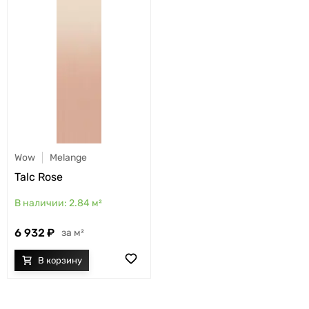
Wow
Melange
Talc Rose
2.84
м²
6 932
м²