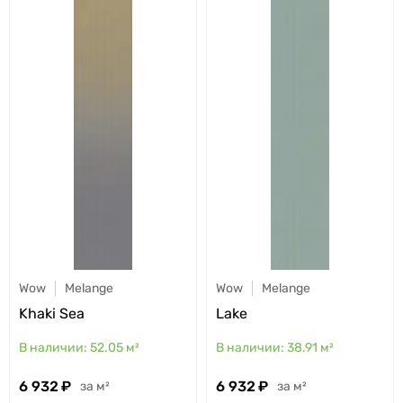
Wow
Melange
Wow
Melange
Khaki Sea
Lake
52.05
м²
38.91
м²
6 932
6 932
м²
м²