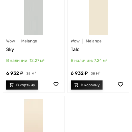
Wow
Melange
Wow
Melange
Sky
Talc
12.27
м²
7.24
м²
6 932
6 932
м²
м²