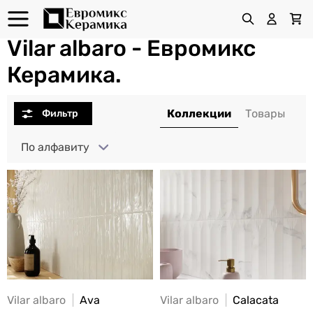
Vilar albaro - Евромикс
Керамика.
По алфавиту
Vilar albaro
Ava
Vilar albaro
Calacata