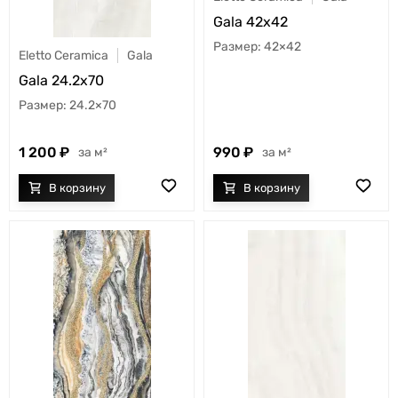
Gala 42x42
42×42
Eletto Ceramica
Gala
Gala 24.2x70
24.2×70
1 200
990
м²
м²