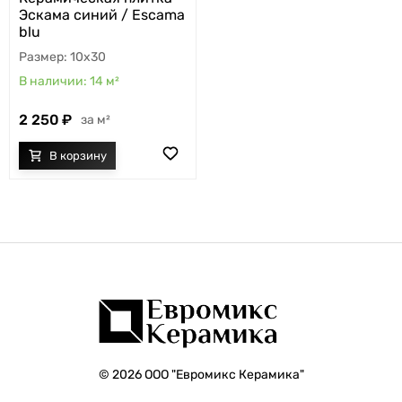
Эскама синий / Escama
blu
10x30
14
м²
2 250
м²
© 2026 ООО "Евромикс Керамика"