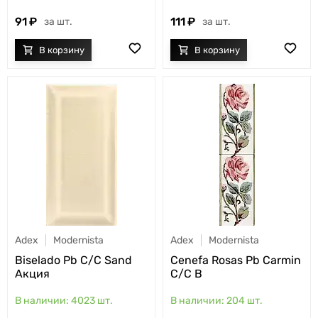
91
111
шт.
шт.
Adex
Modernista
Adex
Modernista
Biselado Pb C/C Sand
Cenefa Rosas Pb Carmin
Акция
C/C B
4023
шт.
204
шт.