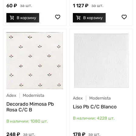
60
1 127
шт.
шт.
Adex
Modernista
Adex
Modernista
Decorado Mimosa Pb
Liso Pb C/C Blanco
Rosa C/C B
4228
шт.
1080
шт.
178
248
шт.
шт.