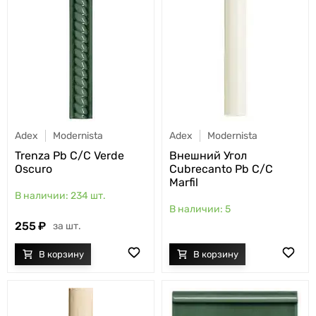
Adex
Modernista
Adex
Modernista
Trenza Pb C/C Verde
Внешний Угол
Oscuro
Cubrecanto Pb C/C
Marfil
234
шт.
5
255
шт.