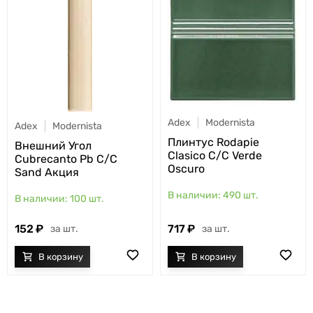
Adex
Modernista
Adex
Modernista
Плинтус Rodapie
Внешний Угол
Clasico C/C Verde
Cubrecanto Pb C/C
Oscuro
Sand Акция
490
шт.
100
шт.
717
152
шт.
шт.