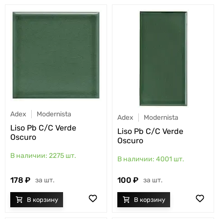
Adex
Modernista
Adex
Modernista
Liso Pb C/C Verde
Liso Pb C/C Verde
Oscuro
Oscuro
2275
шт.
4001
шт.
178
100
шт.
шт.