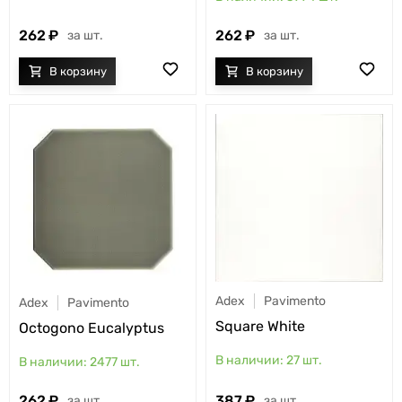
262
262
шт.
шт.
Adex
Pavimento
Adex
Pavimento
Square White
Octogono Eucalyptus
27
шт.
2477
шт.
262
387
шт.
шт.