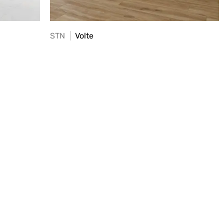
STN
Volte