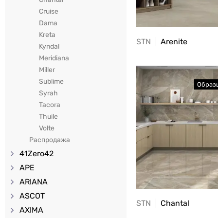
Cruise
Dama
Kreta
STN
Arenite
Kyndal
Meridiana
Miller
Sublime
Syrah
Tacora
Thuile
Volte
Распродажа
41Zero42
APE
ARIANA
ASCOT
STN
Chantal
AXIMA