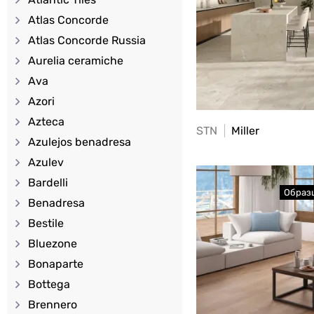
Atlas Concorde
Atlas Concorde Russia
Aurelia ceramiche
Ava
Azori
Azteca
STN
Miller
Azulejos benadresa
Azulev
Bardelli
Benadresa
Bestile
Bluezone
Bonaparte
Bottega
Brennero