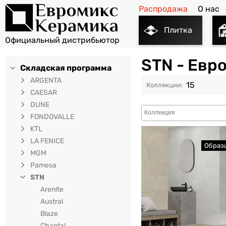
Распродажа
О нас
Плитка
STN - Евр
Складская программа
ARGENTA
15
CAESAR
DUNE
FONDOVALLE
KTL
LA FENICE
MGM
Pamesa
STN
Arenite
Austral
Blaze
Chantal