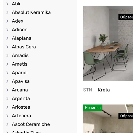
Abk
Absolut Keramika
Adex
Adicon
Alaplana
Alpas Cera
Amadis
Ametis
Aparici
Apavisa
STN
Kreta
Arcana
Argenta
Ariostea
Новинка
Artecera
Ascot Ceramiche
Atlantic Tiles