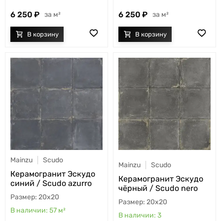
6 250
6 250
м²
м²
Mainzu
Scudo
Mainzu
Scudo
Керамогранит Эскудо
Керамогранит Эскудо
синий / Scudo azurro
чёрный / Scudo nero
20x20
20x20
57
м²
3