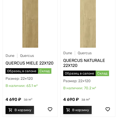
Dune
Quercus
Dune
Quercus
QUERCUS NATURALE
QUERCUS MIELE 22X120
22X120
Образец в салоне
Склад
Образец в салоне
Склад
22×120
22×120
63.1
м²
70.2
м²
4 690
4 690
м²
м²