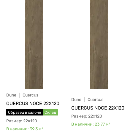
Dune
Quercus
Dune
Quercus
QUERCUS NOCE 22X120
QUERCUS NOCE 22X120
Образец в салоне
Склад
22x120
22×120
23.77
м²
39.3
м²