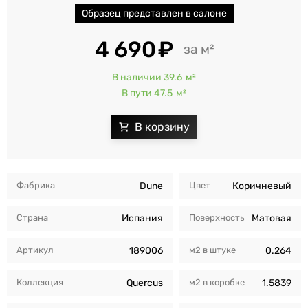
Образец представлен в салоне
4 690
м²
В наличии 39.6
м²
В пути 47.5
м²
Фабрика
Dune
Цвет
Коричневый
Страна
Испания
Поверхность
Матовая
Артикул
189006
м2 в штуке
0.264
Коллекция
Quercus
м2 в коробкe
1.5839