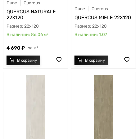
Dune
Quercus
Dune
Quercus
QUERCUS NATURALE
22X120
QUERCUS MIELE 22X120
22x120
22x120
86.06
м²
1.07
4 690
м²