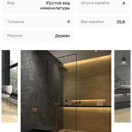
Вид
!Пустой вид
Штук в коробкe
6
номенклатуры
Толщина
9
Вес коробки
25,8
Рисунок
Дерево