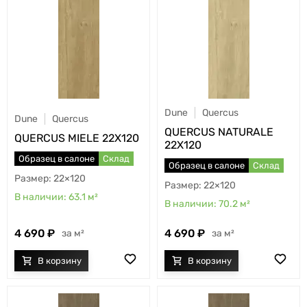
Dune
Quercus
Dune
Quercus
QUERCUS NATURALE
QUERCUS MIELE 22X120
22X120
Образец в салоне
Склад
Образец в салоне
Склад
22×120
22×120
63.1
м²
70.2
м²
4 690
4 690
м²
м²