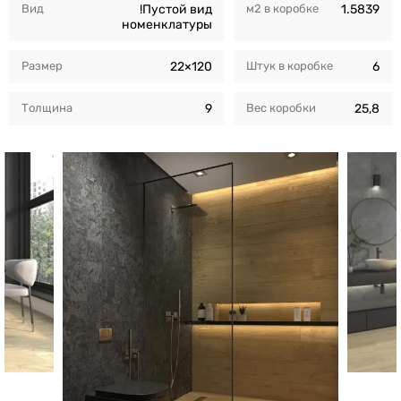
Вид
!Пустой вид
м2 в коробкe
1.5839
номенклатуры
Размер
22×120
Штук в коробкe
6
Толщина
9
Вес коробки
25,8