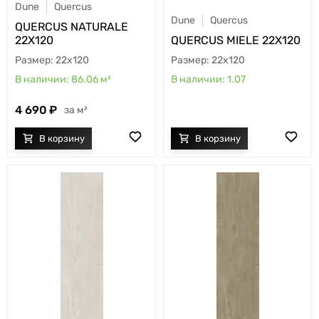
Dune
Quercus
Dune
Quercus
QUERCUS NATURALE
22X120
QUERCUS MIELE 22X120
22x120
22x120
86.06
м²
1.07
4 690
м²