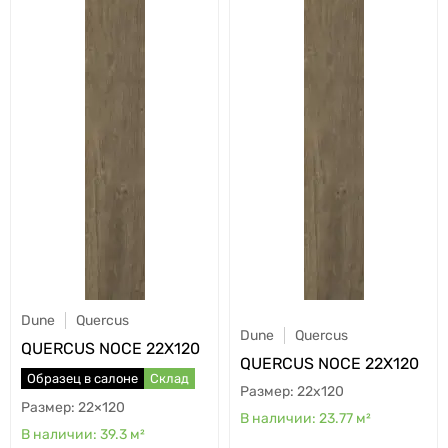
Dune
Quercus
Dune
Quercus
QUERCUS NOCE 22X120
QUERCUS NOCE 22X120
Образец в салоне
Склад
22x120
22×120
23.77
м²
39.3
м²