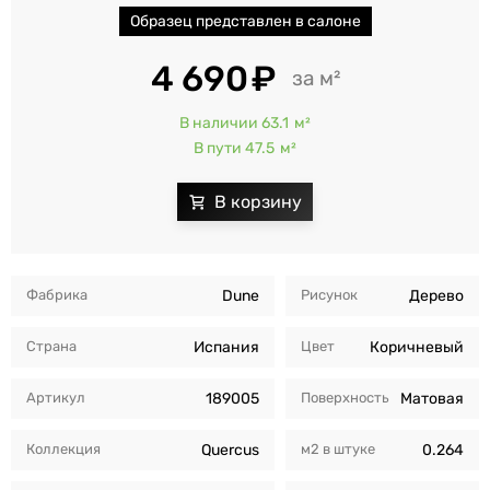
Образец представлен в салоне
4 690
м²
В наличии 63.1
м²
В пути 47.5
м²
Фабрика
Dune
Рисунок
Дерево
Страна
Испания
Цвет
Коричневый
Артикул
189005
Поверхность
Матовая
Коллекция
Quercus
м2 в штуке
0.264