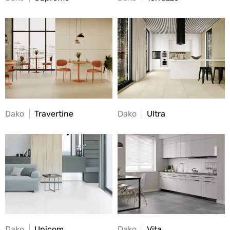
Dako
Travertine
Dako
Ultra
Dako
Unicom
Dako
Vita