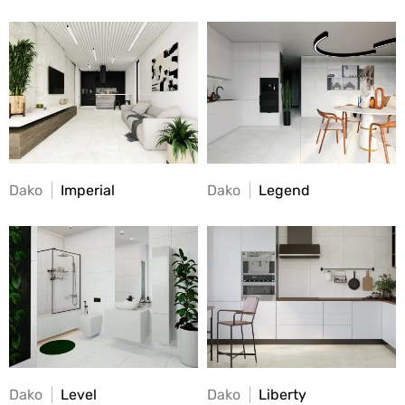
Dako
Imperial
Dako
Legend
Dako
Level
Dako
Liberty