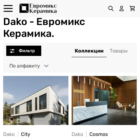
Dako - Евромикс
Керамика.
По алфавиту
Dako
City
Dako
Cosmos