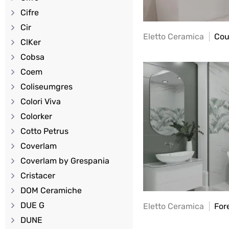
Cifre
Cir
Eletto Ceramica
Cou
ClKer
Cobsa
Coem
Coliseumgres
Colori Viva
Colorker
Cotto Petrus
Coverlam
Coverlam by Grespania
Cristacer
DOM Ceramiche
DUE G
Eletto Ceramica
For
DUNE