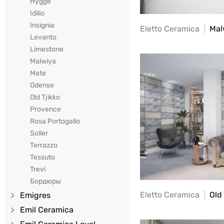
Hygge
Idilio
Insignia
Eletto Ceramica
Mal
Levanto
Limestone
Malwiya
Mate
Odense
Old Tjikko
Provence
Rosa Portogallo
Soller
Terrazzo
Tessuto
Trevi
Бордюры
Eletto Ceramica
Old 
Emigres
Emil Ceramica