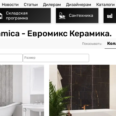
Новости
Статьи
Дилерам
Дизайнерам
Каталоги
Складская
Сантехника
программа
amica - Евромикс Керамика.