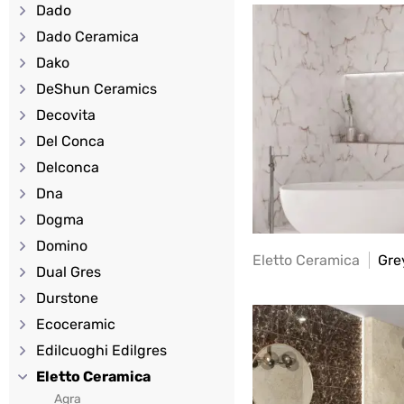
Dado
Dado Ceramica
Dako
DeShun Ceramics
Decovita
Del Conca
Delconca
Dna
Dogma
Domino
Eletto Ceramica
Grey
Dual Gres
Durstone
Ecoceramic
Edilcuoghi Edilgres
Eletto Ceramica
Agra