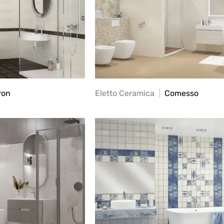
ron
Eletto Ceramica
Comesso