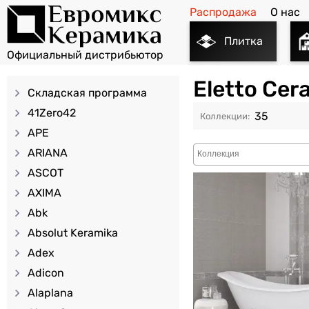
Распродажа
О нас
Плитка
Eletto Cer
Складская программа
41Zero42
35
APE
ARIANA
ASCOT
AXIMA
Abk
Absolut Keramika
Adex
Adicon
Alaplana