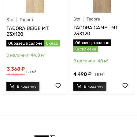
Stn
Tacora
Stn
Tacora
TACORA CAMEL MT
TACORA BEIGE MT
23X120
23X120
Образец в салоне
Образец в салоне
Склад
Эксклюзив
44.8
м²
48
м²
3 368
м²
4 490
м²
4 490