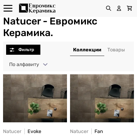
Natucer - Евромикс
Керамика.
По алфавиту
Natucer
Evoke
Natucer
Fan