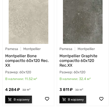
Pamesa
Montpellier
Pamesa
Montpellier
Montpellier Bone
Montpellier Graphite
compactto 60x120 Rec.
compactto 60x120
XX
Rec.XX
60x120
60x120
11.52
м²
32.4
м²
4 284
3 811
м²
м²