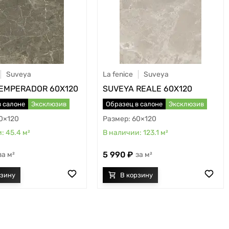
Suveya
La fenice
Suveya
EMPERADOR 60X120
SUVEYA REALE 60X120
в салоне
Эксклюзив
Образец в салоне
Эксклюзив
0×120
60×120
45.4
м²
123.1
м²
5 990
м²
м²