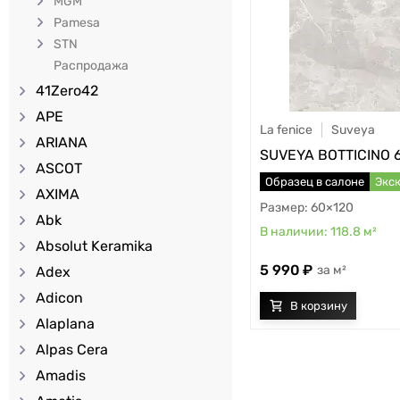
MGM
Pamesa
STN
Распродажа
41Zero42
APE
La fenice
Suveya
ARIANA
SUVEYA BOTTICINO 
ASCOT
Образец в салоне
Экс
AXIMA
60×120
Abk
118.8
м²
Absolut Keramika
5 990
м²
Adex
Adicon
Alaplana
Alpas Cera
Amadis