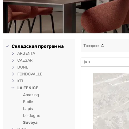
4
Складская программа
ARGENTA
CAESAR
DUNE
FONDOVALLE
KTL
LA FENICE
Amazing
Etoile
Lapis
Le doghe
Suveya