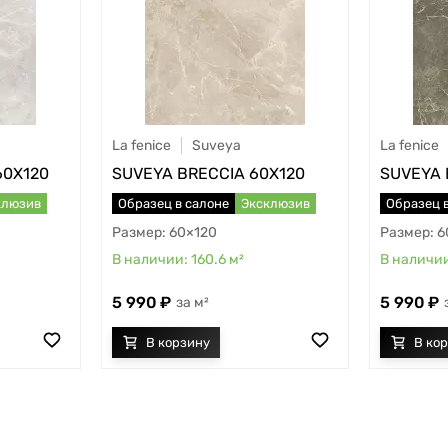
La fenice
Suveya
La fenice
60X120
SUVEYA BRECCIA 60X120
SUVEYA 
клюзив
Образец в салоне
Эксклюзив
Образец 
60×120
6
160.6
м²
5 990
5 990
м²