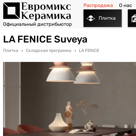
Распродажа
О нас
Плитка
LA FENICE Suveya
Плитка
Складская программа
LA FENICE