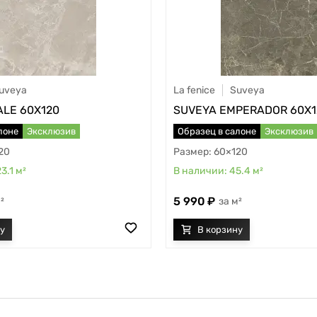
uveya
La fenice
Suveya
ALE 60X120
SUVEYA EMPERADOR 60X1
лоне
Эксклюзив
Образец в салоне
Эксклюзив
20
60×120
23.1
м²
45.4
м²
5 990
²
м²