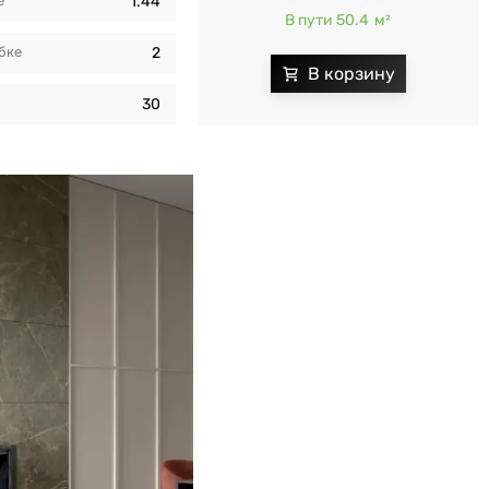
e
1.44
В пути 50.4
м²
бкe
2
и
30