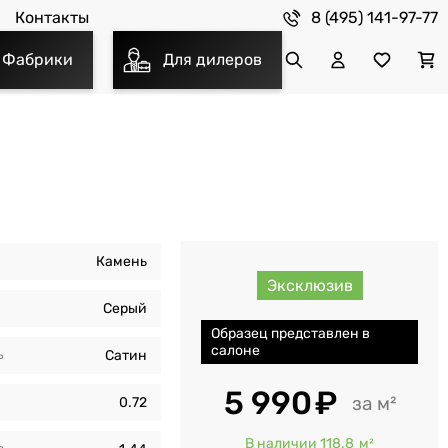
8 (495) 141-97-77
Контакты
Фабрики
Для дилеров
Камень
Эксклюзив
Серый
Образец представлен в
салоне
ь
Сатин
5 990
м²
0.72
В наличии 118.8
м²