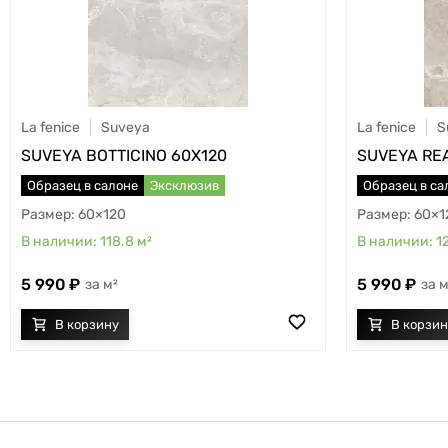
La fenice
Suveya
La fenice
S
SUVEYA BOTTICINO 60X120
SUVEYA RE
Образец в салоне
Эксклюзив
Образец в са
60×120
60×1
118.8
м²
1
5 990
5 990
м²
м