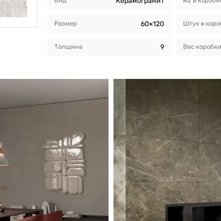
Вид
Керамогранит
м2 в коробк
Размер
60×120
Штук в коро
Толщина
9
Вес коробк