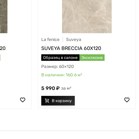
La fenice
Suveya
20
SUVEYA BRECCIA 60X120
Образец в салоне
Эксклюзив
60×120
160.6
м²
5 990
м²