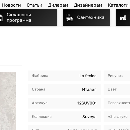
Новости
Статьи
Дилерам
Дизайнерам
Каталоги
Складская
Сантехника
программа
Фабрика
La fenice
Рисунок
Страна
Италия
Цвет
Артикул
12SUV001
Поверхност
Коллекция
Suveya
м2 в штуке