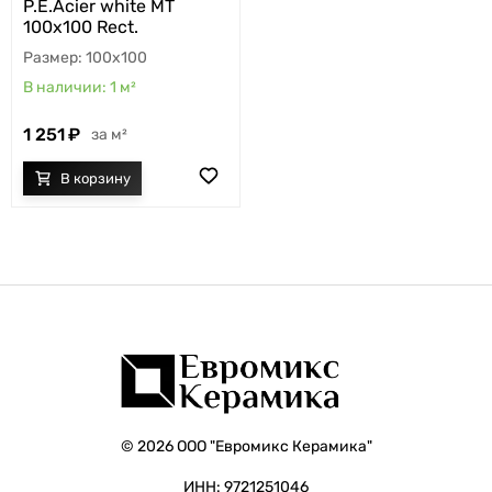
P.E.Acier white MT
100x100 Rect.
100x100
1
м²
1 251
м²
© 2026 ООО "Евромикс Керамика"
ИНН: 9721251046