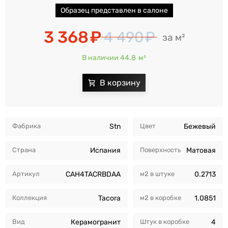
Образец представлен в салоне
3 368
4 490
м²
В наличии 44.8
м²
Фабрика
Stn
Цвет
Бежевый
Страна
Испания
Поверхность
Матовая
Артикул
CAH4TACRBDAA
м2 в штуке
0.2713
Коллекция
Tacora
м2 в коробкe
1.0851
Вид
Керамогранит
Штук в коробкe
4