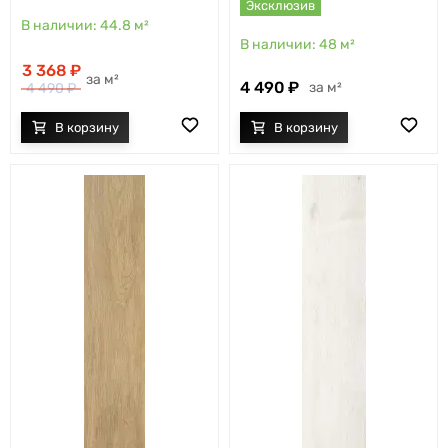
Эксклюзив
44.8
м²
48
м²
3 368
м²
4 490
м²
4 490