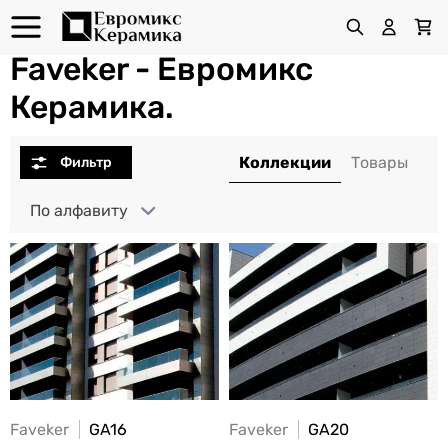
Faveker - Евромикс
Керамика.
По алфавиту
Faveker
GA16
Faveker
GA20