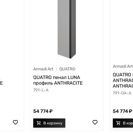
Armadi Art
Armadi Art
QUATRO
QUATRO 
A
QUATRO пенал LUNA
ANTHRAC
TE
профиль ANTHRACITE
ANTHRAC
791-L-A
791-OA-A
54 774
54 774