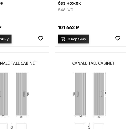
ек
без ножек
846-WG
101 662