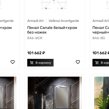
vantgarde
Armadi Art
Vallessi Avantgarde
Armadi Art
й+хром
Пенал Canale белый+хром
Пенал C
без ножек
черный+
846-WCR
846-BG
101 662
101 662