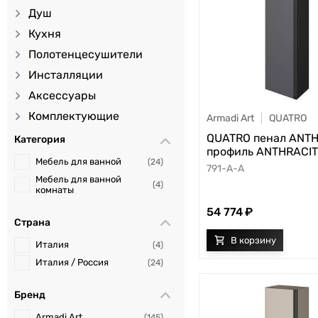
Душ
Кухня
Полотенцесушители
Инсталляции
Аксессуары
Комплектующие
Armadi Art
QUATRO
QUATRO пенал ANT
Категория
профиль ANTHRACI
Мебель для ванной
24
791-A-A
Мебель для ванной
4
комнаты
54 774
Страна
Италия
4
Италия / Россия
24
Бренд
Armadi Art
145