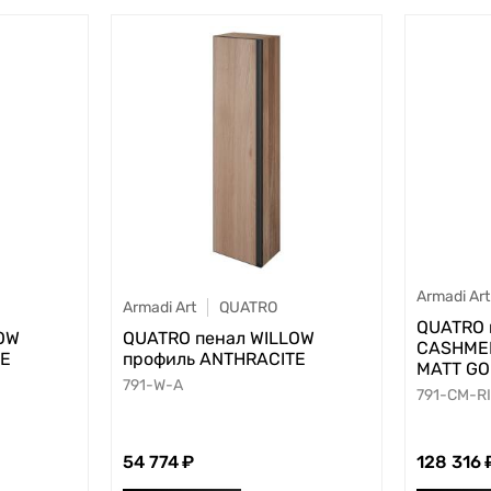
Armadi Art
Armadi Art
QUATRO
QUATRO 
OW
QUATRO пенал WILLOW
CASHMER
TE
профиль ANTHRACITE
MATT GO
791-W-A
791-CM-R
54 774
128 316