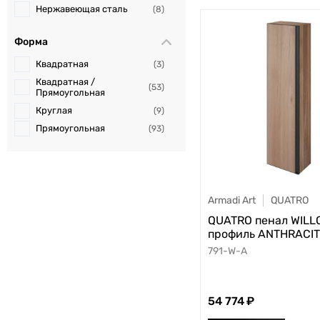
LUNA
11
Нержавеющая сталь
8
MW (белый)
24
Форма
OAK ANTRACITE
2
STONE GREY
2
Квадратная
3
Sand M15
1
Квадратная /
53
Прямоугольная
Thyme Green M60
1
Круглая
9
W (белый глянец)
6
Прямоугольная
93
WILLOW
2
White M03
1
Серебро
2
Armadi Art
QUATRO
QUATRO пенал WILL
профиль ANTHRACI
791-W-A
54 774