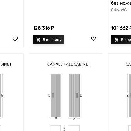
без нож
846-WG
128 316
101 662