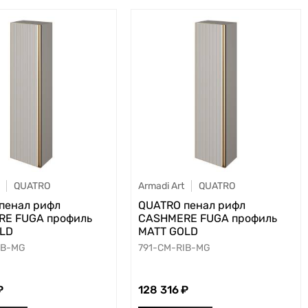
QUATRO
Armadi Art
QUATRO
пенал рифл
QUATRO пенал рифл
E FUGА профиль
CASHMERE FUGА профиль
LD
MATT GOLD
IB-MG
791-CM-RIB-MG
128 316