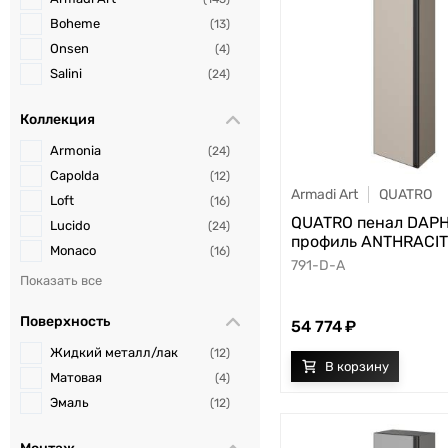
Boheme
13
Onsen
4
Salini
24
Коллекция
Armonia
24
Capolda
12
Armadi Art
QUATRO
Loft
16
QUATRO пенал DAP
Lucido
24
профиль ANTHRACI
Monaco
16
791-D-A
NeoArt
8
Niwa
4
Поверхность
54 774
QUATRO
18
VOI
24
Жидкий металл/лак
12
Vallessi
16
Матовая
4
Vallessi Avantgarde
24
Эмаль
12