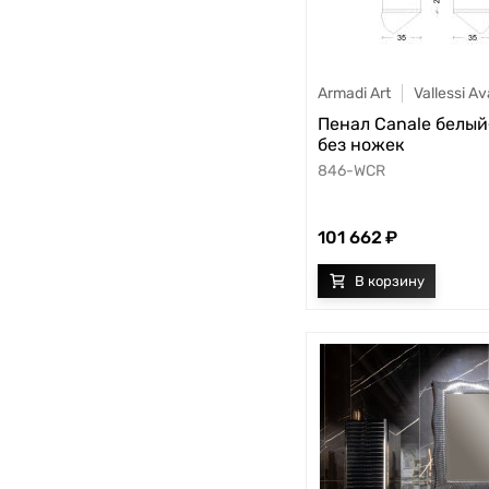
Armadi Art
Vallessi A
Пенал Canale белы
без ножек
846-WCR
101 662