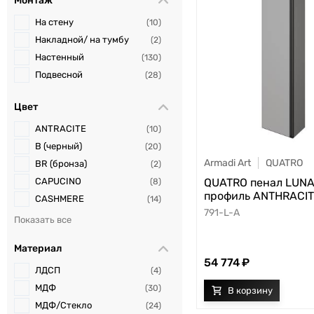
Монтаж
На стену
10
Накладной/ на тумбу
2
Настенный
130
Подвесной
28
Цвет
ANTRACITE
10
B (черный)
20
Armadi Art
QUATRO
BR (бронза)
2
CAPUCINO
QUATRO пенал LUN
8
профиль ANTHRACI
CASHMERE
14
791-L-A
Charcoal Grey M23
1
DAPHNE
11
Материал
DARK OAK
8
54 774
DELMAR
2
ЛДСП
4
G (золото)
6
МДФ
30
GM (графит)
4
МДФ/Стекло
24