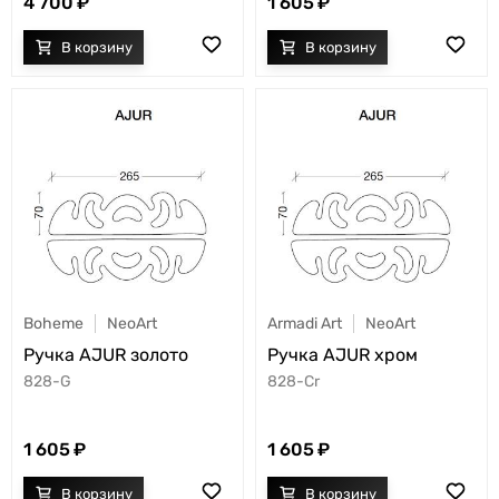
1 605
4 700
Boheme
NeoArt
Armadi Art
NeoArt
Ручка AJUR золото
Ручка AJUR хром
828-G
828-Cr
1 605
1 605