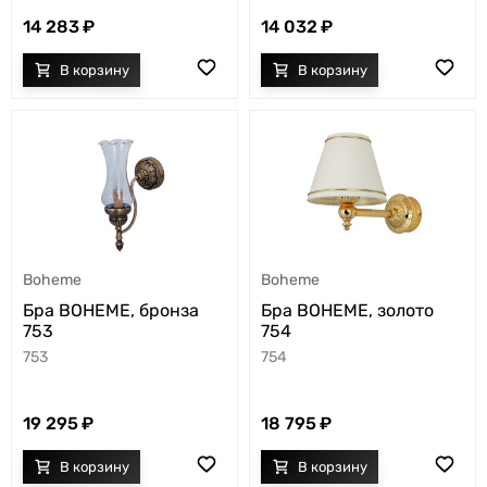
14 283
14 032
Boheme
Boheme
Бра BOHEME, бронза
Бра BOHEME, золото
753
754
753
754
19 295
18 795