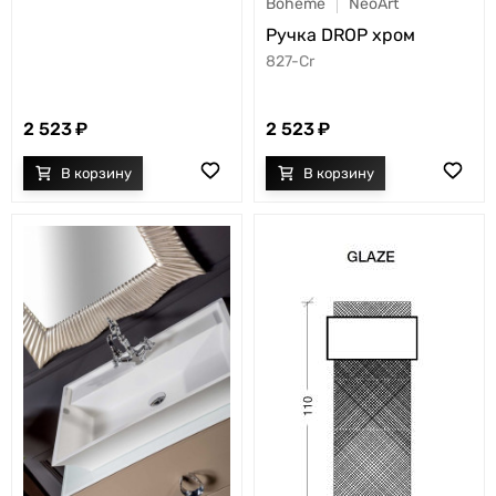
Boheme
NeoArt
Ручка DROP хром
827-Cr
2 523
2 523