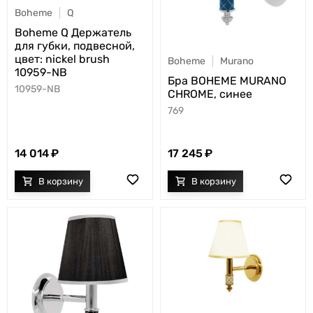
Boheme
Q
Boheme Q Держатель
для губки, подвесной,
цвет: nickel brush
Boheme
Murano
10959-NB
Бра BOHEME MURANO
10959-NB
CHROME, синее
769
14 014
17 245