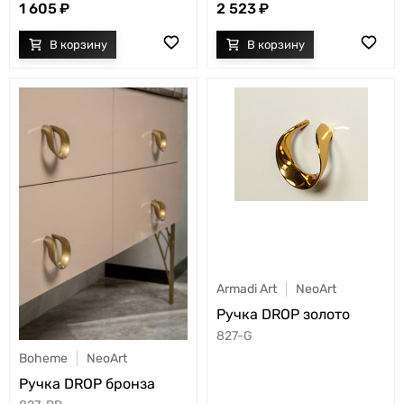
1 605
2 523
Armadi Art
NeoArt
Ручка DROP золото
827-G
Boheme
NeoArt
Ручка DROP бронза