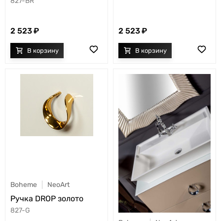
827-BR
2 523
2 523
Boheme
NeoArt
Ручка DROP золото
827-G