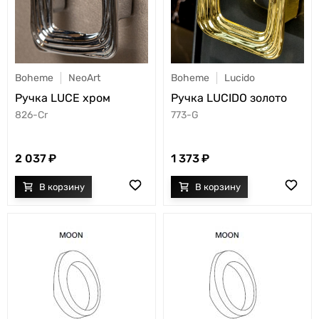
Boheme
NeoArt
Boheme
Lucido
Ручка LUCE хром
Ручка LUCIDO золото
826-Cr
773-G
2 037
1 373