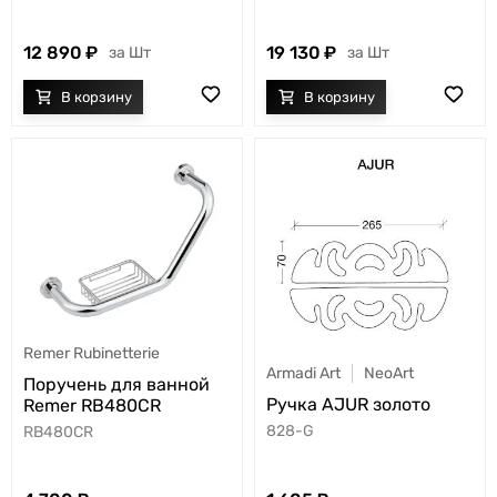
12 890
19 130
Шт
Шт
Remer Rubinetterie
Armadi Art
NeoArt
Поручень для ванной
Ручка AJUR золото
Remer RB480CR
828-G
RB480CR