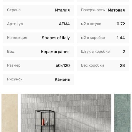
Страна
Италия
Поверхность
Матовая
Артикул
AFM4
м2 в штуке
0.72
Коллекция
Shapes of italy
м2 в коробкe
1.44
Вид
Керамогранит
Штук в коробкe
2
Размер
60×120
Вес коробки
28
Рисунок
Камень